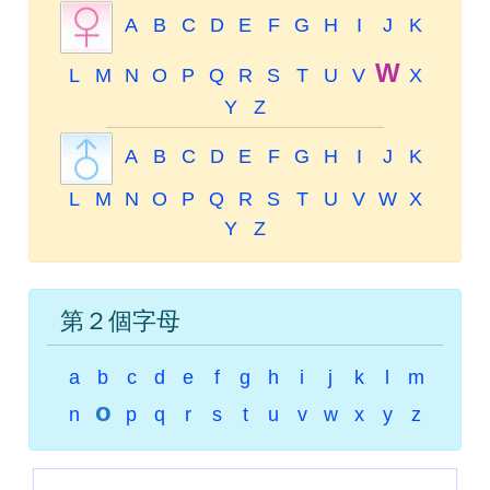
A
B
C
D
E
F
G
H
I
J
K
W
L
M
N
O
P
Q
R
S
T
U
V
X
Y
Z
A
B
C
D
E
F
G
H
I
J
K
L
M
N
O
P
Q
R
S
T
U
V
W
X
Y
Z
第２個字母
a
b
c
d
e
f
g
h
i
j
k
l
m
o
n
p
q
r
s
t
u
v
w
x
y
z