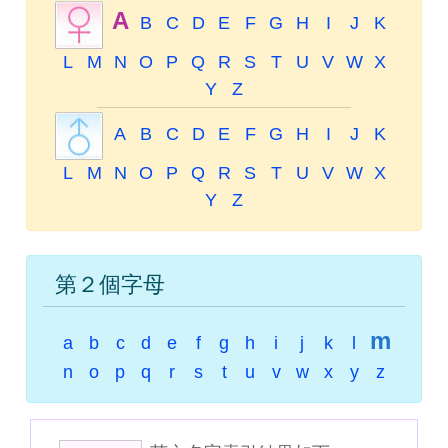
A
B
C
D
E
F
G
H
I
J
K
L
M
N
O
P
Q
R
S
T
U
V
W
X
Y
Z
A
B
C
D
E
F
G
H
I
J
K
L
M
N
O
P
Q
R
S
T
U
V
W
X
Y
Z
第２個字母
m
a
b
c
d
e
f
g
h
i
j
k
l
n
o
p
q
r
s
t
u
v
w
x
y
z