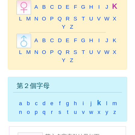
K
A
B
C
D
E
F
G
H
I
J
L
M
N
O
P
Q
R
S
T
U
V
W
X
Y
Z
A
B
C
D
E
F
G
H
I
J
K
L
M
N
O
P
Q
R
S
T
U
V
W
X
Y
Z
第２個字母
k
a
b
c
d
e
f
g
h
i
j
l
m
n
o
p
q
r
s
t
u
v
w
x
y
z