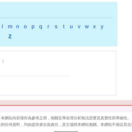
l
m
n
o
p
q
r
s
t
u
v
w
x
y
z
下：
本網站內容僅作為參考之用，相關玄學命理分析無法證實其真實性與準確性。
送的任何資料，均由提供者自負責任，其立場與本網站無關。本網站不保証其合