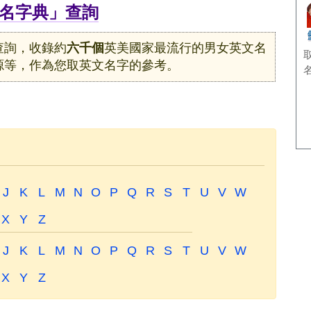
名字典」查詢
查詢，收錄約
六千個
英美國家最流行的男女英文名
源等，作為您取英文名字的參考。
J
K
L
M
N
O
P
Q
R
S
T
U
V
W
X
Y
Z
J
K
L
M
N
O
P
Q
R
S
T
U
V
W
X
Y
Z