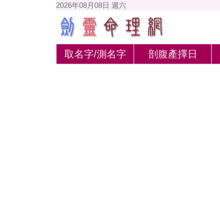
2026年08月08日 週六
取名字/測名字
剖腹產擇日