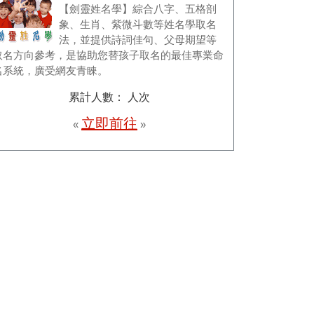
【劍靈姓名學】綜合八字、五格剖
象、生肖、紫微斗數等姓名學取名
法，並提供詩詞佳句、父母期望等
取名方向參考，是協助您替孩子取名的最佳專業命
名系統，廣受網友青睞。
累計人數：
人次
立即前往
«
»