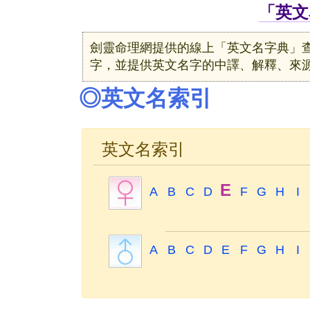
「英文
劍靈命理網提供的線上「英文名字典」
字，並提供英文名字的中譯、解釋、來
◎英文名索引
英文名索引
E
A
B
C
D
F
G
H
I
A
B
C
D
E
F
G
H
I