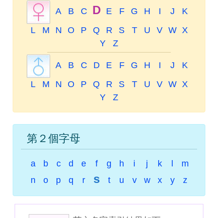
D
A
B
C
E
F
G
H
I
J
K
L
M
N
O
P
Q
R
S
T
U
V
W
X
Y
Z
A
B
C
D
E
F
G
H
I
J
K
L
M
N
O
P
Q
R
S
T
U
V
W
X
Y
Z
第２個字母
a
b
c
d
e
f
g
h
i
j
k
l
m
s
n
o
p
q
r
t
u
v
w
x
y
z